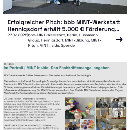
Erfolgreicher Pitch: bbb MINT-Werkstatt
Hennigsdorf erhält 5.000 € Förderung
der Dussmann Group
27.02.2025
|
bbb-MINT-Werkstatt, Berlin, Dussmann
Group, Hennigsdorf, MINT-Bildung, MINT-
Pitch, MINTinside, Spende
Veranstaltungen
MINT-Berufe
Für Anbieter