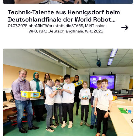
Technik-Talente aus Hennigsdorf beim
Deutschlandfinale der World Robot
Olympiad: Drei Schülerinnen der bbb
01.07.2025
|
bbbMINTWerkstatt, dieSTARS, MINTinside,
WRO, WRO Deutschlandfinale, WRO2025
MINT-Werkstatt überzeugen beim
Deutschlandfinale in Dortmund