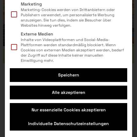
Marketing
Marketing-Cookies werden von Drittanbietern oder
Publishern verwendet, um personalisierte Werbung
anzuzeigen. Sie tun dies, indem sie Besucher über
Websites hinweg verfolgen.
Externe Medien
Inhalte von Videoplattformen und Social-Media-
Plattformen werden standardmäßig blockiert. Wenn
Cookies von externen Medien akzeptiert werden, bedarf
der Zugriff auf diese Inhalte keiner manuellen
Einwilligung mehr.
Strahlende Gesichter beim
Speichern
Roboterwettbewerb
18.11.2024
|
Informatik, MINTinside, Roboterwettbewerb,
SchülerInnenwettbewerb, Technik,
Alle akzeptieren
WorldRobotOlympiad
Nur essenzielle Cookies akzeptieren
Veranstaltungen
Individuelle Datenschutzeinstellungen
MINT-Berufe
Für Anbieter