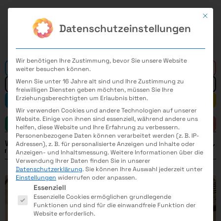
Mit di
Datenschutzeinstellungen
Wir benötigen Ihre Zustimmung, bevor Sie unsere Website
Alle
weiter besuchen können.
Wenn Sie unter 16 Jahre alt sind und Ihre Zustimmung zu
freiwilligen Diensten geben möchten, müssen Sie Ihre
Erziehungsberechtigten um Erlaubnis bitten.
Mathematik
Informatik
Wir verwenden Cookies und andere Technologien auf unserer
Website. Einige von ihnen sind essenziell, während andere uns
Naturwissenschaft
Technik
helfen, diese Website und Ihre Erfahrung zu verbessern.
Personenbezogene Daten können verarbeitet werden (z. B. IP-
Weitere Filter
Adressen), z. B. für personalisierte Anzeigen und Inhalte oder
Anzeigen- und Inhaltsmessung.
Weitere Informationen über die
ELEKTROMASCHINENBAU
MEDIZINTECHNIK
Verwendung Ihrer Daten finden Sie in unserer
Datenschutzerklärung
.
Sie können Ihre Auswahl jederzeit unter
FERTIGUNGSTECHNIK
VERFAHRENSTECHNIK
Einstellungen
widerrufen oder anpassen.
Es folgt eine Liste der Service-Gruppen, für die eine E
Jahr
Essenziell
Essenzielle Cookies ermöglichen grundlegende
Funktionen und sind für die einwandfreie Funktion der
Website erforderlich.