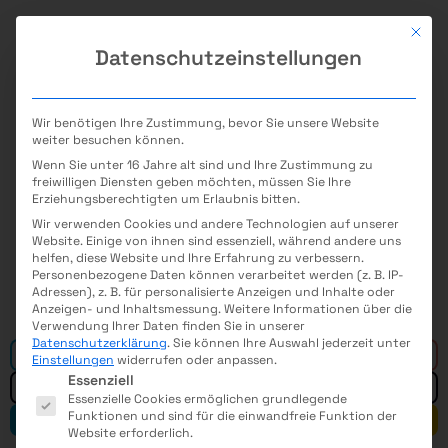
Mit di
Datenschutzeinstellungen
Wir benötigen Ihre Zustimmung, bevor Sie unsere Website
Cluster-News
weiter besuchen können.
Wenn Sie unter 16 Jahre alt sind und Ihre Zustimmung zu
Hier findest Du aktuelle Neuigkeiten aus dem
freiwilligen Diensten geben möchten, müssen Sie Ihre
Erziehungsberechtigten um Erlaubnis bitten.
Cluster.
(Für Veranstalter: Sendet uns Eure News &
Wir verwenden Cookies und andere Technologien auf unserer
Website. Einige von ihnen sind essenziell, während andere uns
Pressemitteilungen gern zu
Mail
)
helfen, diese Website und Ihre Erfahrung zu verbessern.
Personenbezogene Daten können verarbeitet werden (z. B. IP-
Adressen), z. B. für personalisierte Anzeigen und Inhalte oder
Anzeigen- und Inhaltsmessung.
Weitere Informationen über die
Verwendung Ihrer Daten finden Sie in unserer
Datenschutzerklärung
.
Sie können Ihre Auswahl jederzeit unter
Alle
Einstellungen
widerrufen oder anpassen.
Es folgt eine Liste der Service-Gruppen, für die eine E
Essenziell
Essenzielle Cookies ermöglichen grundlegende
Funktionen und sind für die einwandfreie Funktion der
Mathematik
Informatik
Website erforderlich.