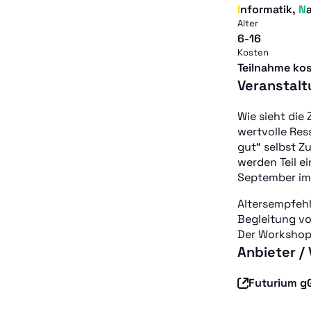
Informatik
,
Alter
6-16
Kosten
Teilnahme ko
Veranstalt
Wie sieht die
wertvolle Res
gut“ selbst Z
werden Teil e
September im 
Altersempfehl
Begleitung v
Der Workshop 
Anbieter /
Futurium 