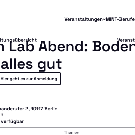
Veranstaltungen
MINT-Berufe
n Lab Abend: Bode
altungsübersicht
Veranst
 alles gut
Hier geht es zur Anmeldung
xanderufer 2, 10117 Berlin
it
 verfügbar
Themen