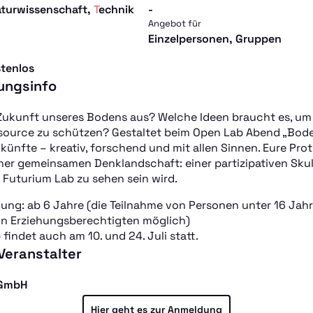
Naturwissenschaft
,
Technik
-
Angebot für
Einzelpersonen, Gruppen
stenlos
ungsinfo
 Zukunft unseres Bodens aus? Welche Ideen braucht es, um
source zu schützen? Gestaltet beim Open Lab Abend „Boden
ukünfte – kreativ, forschend und mit allen Sinnen. Eure Pr
iner gemeinsamen Denklandschaft: einer partizipativen Skul
Futurium Lab zu sehen sein wird.
ung: ab 6 Jahre (die Teilnahme von Personen unter 16 Jahre
on Erziehungsberechtigten möglich)
findet auch am 10. und 24. Juli statt.
 Veranstalter
gGmbH
Hier geht es zur Anmeldung