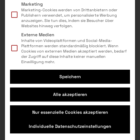
Themen
Marketing
-
Marketing-Cookies werden von Drittanbietern oder
Alter
Publishern verwendet, um personalisierte Werbung
anzuzeigen. Sie tun dies, indem sie Besucher über
8-99
Websites hinweg verfolgen.
Angebot für
Einzelpersonen
Externe Medien
Inhalte von Videoplattformen und Social-Media-
Kosten
Plattformen werden standardmäßig blockiert. Wenn
Teilnahme kostenlos
Cookies von externen Medien akzeptiert werden, bedarf
Veranstaltungsinfo
der Zugriff auf diese Inhalte keiner manuellen
Einwilligung mehr.
Heute sind unzählige Fahrradkuriere und
Kleintransporter in der Stadt unterwegs, um Waren
Speichern
auszuliefern: Werden in Zukunft selbstfahrende
Fahrzeuge diesen Job übernehmen? Wie werden
Alle akzeptieren
wir den Alltag mit autonomen Fahrzeugen erleben?
In diesem Workshop wird es ausprobiert: Ihr
interagiert mit Ozobots – das sind kleine Roboter –
Nur essenzielle Cookies akzeptieren
und lernt, diese zu steuern. Mit Stiften zeichnet ihr
einen Parcours und programmiert die Bots, damit
Individuelle Datenschutzeinstellungen
sie eurer Route folgen. So setzt ihr euch spielerisch
mit Zukunftsfragen auseinander und findet heraus,