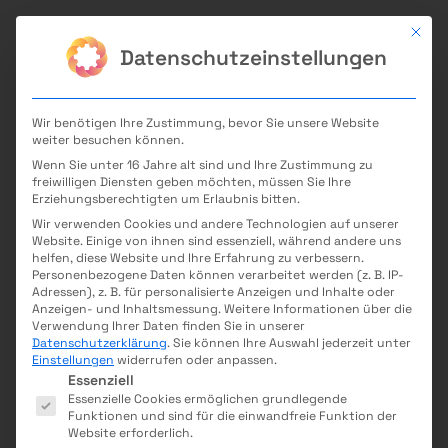
Mit di
Datenschutzeinstellungen
Wir benötigen Ihre Zustimmung, bevor Sie unsere Website
Zur Veranstaltungsübersicht
weiter besuchen können.
FUTURIUM: Family Open Lab –
Veranstaltung teilen
Wenn Sie unter 16 Jahre alt sind und Ihre Zustimmung zu
freiwilligen Diensten geben möchten, müssen Sie Ihre
Logistik der Zukunft
Erziehungsberechtigten um Erlaubnis bitten.
Wir verwenden Cookies und andere Technologien auf unserer
Hier geht es zur Anmeldung
Website. Einige von ihnen sind essenziell, während andere uns
helfen, diese Website und Ihre Erfahrung zu verbessern.
Details
Personenbezogene Daten können verarbeitet werden (z. B. IP-
Adressen), z. B. für personalisierte Anzeigen und Inhalte oder
Anzeigen- und Inhaltsmessung.
Weitere Informationen über die
Ort
Verwendung Ihrer Daten finden Sie in unserer
Futurium, Alexanderufer 2, 10117 Berlin
Datenschutzerklärung
.
Sie können Ihre Auswahl jederzeit unter
Datum und Uhrzeit
Einstellungen
widerrufen oder anpassen.
Keine Termine verfügbar
Es folgt eine Liste der Service-Gruppen, für die eine E
Essenziell
Essenzielle Cookies ermöglichen grundlegende
Kategorie
Funktionen und sind für die einwandfreie Funktion der
Informatik
,
Technik
Website erforderlich.