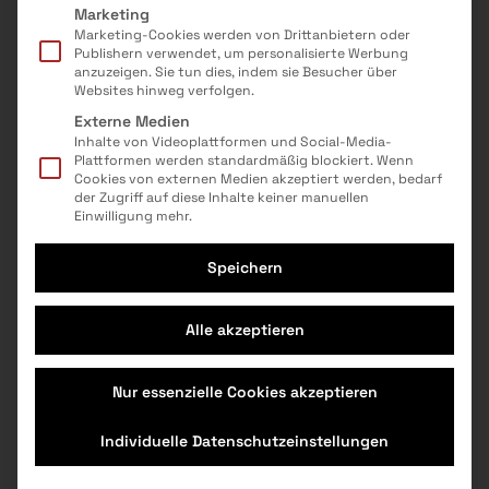
Technik
Marketing
Themen
Marketing-Cookies werden von Drittanbietern oder
-
Publishern verwendet, um personalisierte Werbung
anzuzeigen. Sie tun dies, indem sie Besucher über
Alter
Websites hinweg verfolgen.
6-10
Externe Medien
Angebot für
Inhalte von Videoplattformen und Social-Media-
Einzelpersonen, Gruppen
Plattformen werden standardmäßig blockiert. Wenn
Kosten
Cookies von externen Medien akzeptiert werden, bedarf
Teilnahme kostenlos
der Zugriff auf diese Inhalte keiner manuellen
Veranstaltungsinfo
Einwilligung mehr.
Die Kinder- & Jugendhalle MV ist ein
Speichern
Gemeinwesenprojekt mit traditioneller Offener
Kinderfreizeiteinrichtung und Abenteuerspielplatz.
Alle akzeptieren
Kinder im Grundschulalter haben die Möglichkeit
für vielfältige MINT-Angebote auszuprobieren. Die
Nur essenzielle Cookies akzeptieren
Öffnungszeiten der Kinderhalle sind Di – Fr (14:30 –
18:30), Sa: 11:30 – 18:30 und in den Ferien immer ab
Individuelle Datenschutzeinstellungen
11:30.