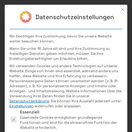
Mit di
Datenschutzeinstellungen
Wir benötigen Ihre Zustimmung, bevor Sie unsere Website
Zur Veranstaltungsübersicht
weiter besuchen können.
Fahrradwerkstatt der Kinder-
Veranstaltung teilen
Wenn Sie unter 16 Jahre alt sind und Ihre Zustimmung zu
freiwilligen Diensten geben möchten, müssen Sie Ihre
und Jugendhalle MV
Erziehungsberechtigten um Erlaubnis bitten.
Wir verwenden Cookies und andere Technologien auf unserer
Hier geht es zur Anmeldung
Website. Einige von ihnen sind essenziell, während andere uns
helfen, diese Website und Ihre Erfahrung zu verbessern.
Details
Personenbezogene Daten können verarbeitet werden (z. B. IP-
Adressen), z. B. für personalisierte Anzeigen und Inhalte oder
Anzeigen- und Inhaltsmessung.
Weitere Informationen über die
Ort
Verwendung Ihrer Daten finden Sie in unserer
Kinder- und Jugendhalle MV, Königshorsterstr. 1-9,
Datenschutzerklärung
.
Sie können Ihre Auswahl jederzeit unter
13439 Berlin
Einstellungen
widerrufen oder anpassen.
Es folgt eine Liste der Service-Gruppen, für die eine E
Tag und Uhrzeit
Essenziell
Mittwoch, 14:30 - 18:30
Essenzielle Cookies ermöglichen grundlegende
Funktionen und sind für die einwandfreie Funktion der
Kategorie
Website erforderlich.