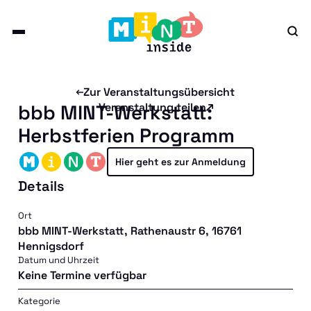
Zur Veranstaltungsübersicht
bbb MINT-Werkstatt:
Veranstaltung teilen
Herbstferien Programm
Hier geht es zur Anmeldung
Details
Ort
bbb MINT-Werkstatt, Rathenaustr 6, 16761
Hennigsdorf
Datum und Uhrzeit
Keine Termine verfügbar
Kategorie