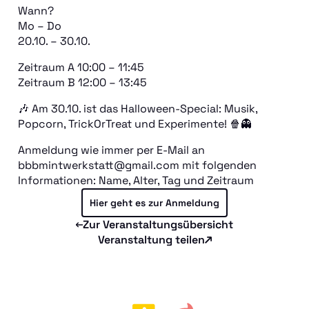
Wann?
Mo – Do
20.10. – 30.10.
Zeitraum A 10:00 – 11:45
Zeitraum B 12:00 – 13:45
🎶 Am 30.10. ist das Halloween-Special: Musik,
Veranstaltungen
Popcorn, TrickOrTreat und Experimente! 🍿👻
MINT-Berufe
Anmeldung wie immer per E-Mail an
Für Anbieter
bbbmintwerkstatt@gmail.com mit folgenden
Das Projekt
Informationen: Name, Alter, Tag und Zeitraum
Jetzt fördern
Hier geht es zur Anmeldung
Zur Veranstaltungsübersicht
Veranstaltung teilen