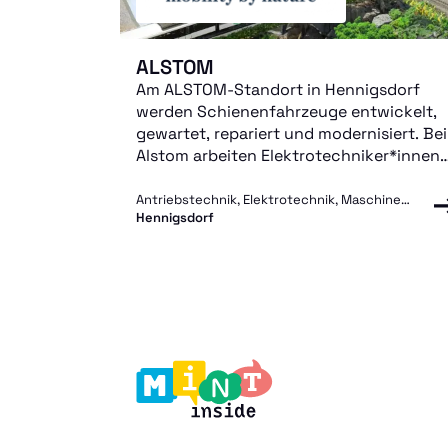
ALSTOM
Am ALSTOM-Standort in Hennigsdorf
werden Schienenfahrzeuge entwickelt,
gewartet, repariert und modernisiert. Bei
Alstom arbeiten Elektrotechniker*innen
und -ingenieur*innen,
Maschinenbauer*innen,
Antriebstechnik, Elektrotechnik, Maschinenbau, Schienenfahrzeugbau, Steuerungstechnik
Hennigsdorf
Mechatroniker*innen,
metallverarbeitende Berufe...