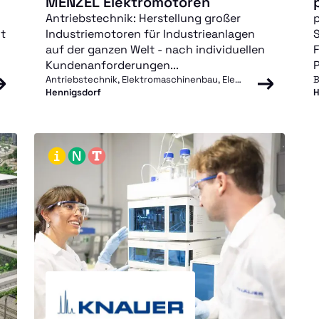
MENZEL Elektromotoren
Antriebstechnik: Herstellung großer
p
t
Industriemotoren für Industrieanlagen
auf der ganzen Welt - nach individuellen
Kundenanforderungen...
Antriebstechnik, Elektromaschinenbau, Elektrotechnik
B
Hennigsdorf
H
I