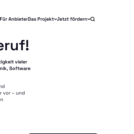
Für Anbieter
Das Projekt
Jetzt fördern
eruf!
gkeit vieler
hnik, Software
nd
r vor – und
en