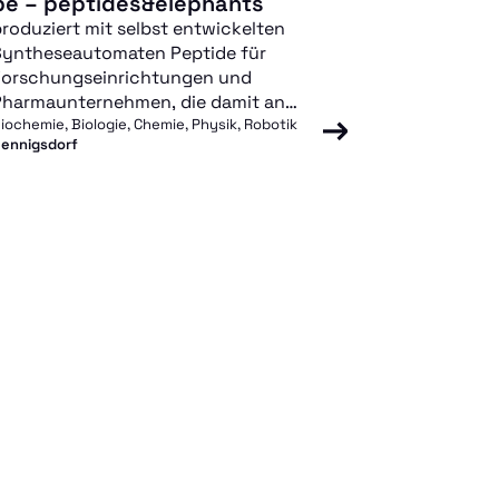
pe – peptides&elephants
roduziert mit selbst entwickelten
Syntheseautomaten Peptide für
Forschungseinrichtungen und
Pharmaunternehmen, die damit an
modernen Therapien gegen Krebs und
iochemie, Biologie, Chemie, Physik, Robotik
ennigsdorf
nfektionen forschen.