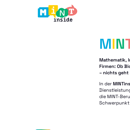
M
I
N
Mathematik, I
Firmen: Ob Bi
– nichts geht
In der
MINTins
Dienstleistun
die MINT-Ber
Schwerpunkt b