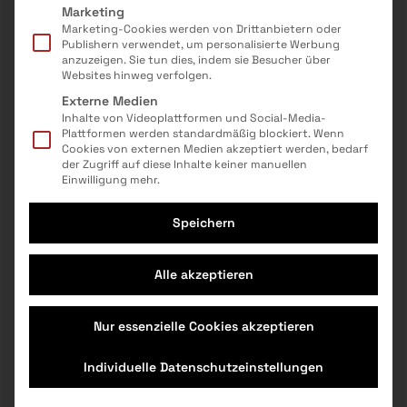
Marketing
Marketing-Cookies werden von Drittanbietern oder
Publishern verwendet, um personalisierte Werbung
anzuzeigen. Sie tun dies, indem sie Besucher über
Nach oben
Websites hinweg verfolgen.
Externe Medien
Presse
Kontakt
Inhalte von Videoplattformen und Social-Media-
Impressum & AGB
Datenschutz
Plattformen werden standardmäßig blockiert. Wenn
Veranstaltungen
Cookie Einstellungen
Cookies von externen Medien akzeptiert werden, bedarf
der Zugriff auf diese Inhalte keiner manuellen
MINT-Berufe
Einwilligung mehr.
Für Anbieter
Speichern
Das Projekt
Auf den Geschmack gekommen? Mehr
Jetzt fördern
hier:
Alle akzeptieren
Instagram
Facebook
Newsletter
Nur essenzielle Cookies akzeptieren
Individuelle Datenschutzeinstellungen