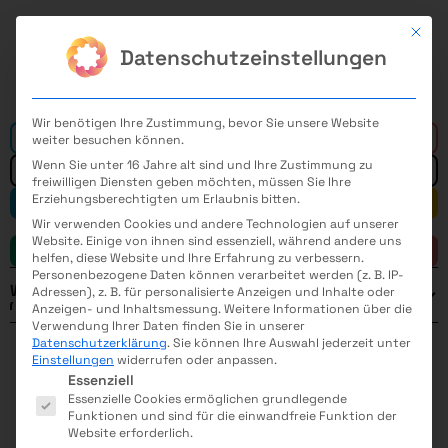
Mit di
Datenschutzeinstellungen
Wir benötigen Ihre Zustimmung, bevor Sie unsere Website
Alle
weiter besuchen können.
Wenn Sie unter 16 Jahre alt sind und Ihre Zustimmung zu
freiwilligen Diensten geben möchten, müssen Sie Ihre
Erziehungsberechtigten um Erlaubnis bitten.
Mathematik
Informatik
Wir verwenden Cookies und andere Technologien auf unserer
Website. Einige von ihnen sind essenziell, während andere uns
Naturwissenschaft
Technik
helfen, diese Website und Ihre Erfahrung zu verbessern.
Personenbezogene Daten können verarbeitet werden (z. B. IP-
Weitere Filter
Adressen), z. B. für personalisierte Anzeigen und Inhalte oder
Anzeigen- und Inhaltsmessung.
Weitere Informationen über die
ELEKTROMASCHINENBAU
MEDIZINTECHNIK
Verwendung Ihrer Daten finden Sie in unserer
Datenschutzerklärung
.
Sie können Ihre Auswahl jederzeit unter
FERTIGUNGSTECHNIK
VERFAHRENSTECHNIK
Einstellungen
widerrufen oder anpassen.
Es folgt eine Liste der Service-Gruppen, für die eine E
Jahr
Essenziell
Essenzielle Cookies ermöglichen grundlegende
Funktionen und sind für die einwandfreie Funktion der
Website erforderlich.