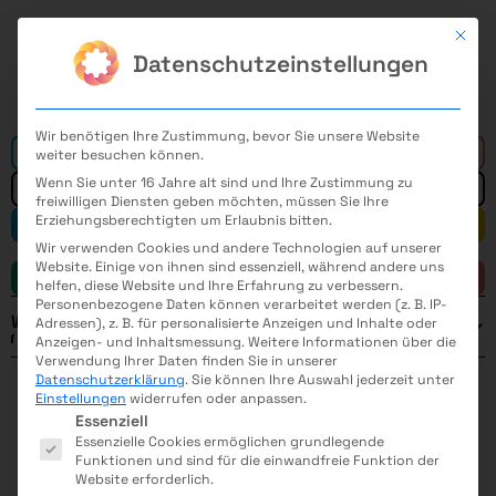
Mit di
Datenschutzeinstellungen
Wir benötigen Ihre Zustimmung, bevor Sie unsere Website
Alle
weiter besuchen können.
Wenn Sie unter 16 Jahre alt sind und Ihre Zustimmung zu
freiwilligen Diensten geben möchten, müssen Sie Ihre
Erziehungsberechtigten um Erlaubnis bitten.
Mathematik
Informatik
Wir verwenden Cookies und andere Technologien auf unserer
Website. Einige von ihnen sind essenziell, während andere uns
Naturwissenschaft
Technik
helfen, diese Website und Ihre Erfahrung zu verbessern.
Personenbezogene Daten können verarbeitet werden (z. B. IP-
Weitere Filter
Adressen), z. B. für personalisierte Anzeigen und Inhalte oder
Anzeigen- und Inhaltsmessung.
Weitere Informationen über die
ELEKTROMASCHINENBAU
MEDIZINTECHNIK
Verwendung Ihrer Daten finden Sie in unserer
Datenschutzerklärung
.
Sie können Ihre Auswahl jederzeit unter
FERTIGUNGSTECHNIK
VERFAHRENSTECHNIK
Einstellungen
widerrufen oder anpassen.
Es folgt eine Liste der Service-Gruppen, für die eine E
Jahr
Essenziell
Essenzielle Cookies ermöglichen grundlegende
Funktionen und sind für die einwandfreie Funktion der
Website erforderlich.