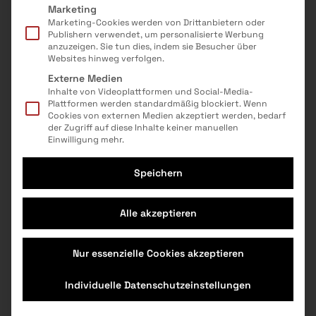
Marketing
Marketing-Cookies werden von Drittanbietern oder
Publishern verwendet, um personalisierte Werbung
anzuzeigen. Sie tun dies, indem sie Besucher über
Nach oben
Websites hinweg verfolgen.
Externe Medien
Presse
Kontakt
Inhalte von Videoplattformen und Social-Media-
Impressum & AGB
Datenschutz
Plattformen werden standardmäßig blockiert. Wenn
Veranstaltungen
Cookie Einstellungen
Cookies von externen Medien akzeptiert werden, bedarf
der Zugriff auf diese Inhalte keiner manuellen
MINT-Berufe
Einwilligung mehr.
Für Anbieter
Speichern
Das Projekt
Auf den Geschmack gekommen? Mehr
Jetzt fördern
hier:
Alle akzeptieren
Instagram
Facebook
Newsletter
Nur essenzielle Cookies akzeptieren
Individuelle Datenschutzeinstellungen