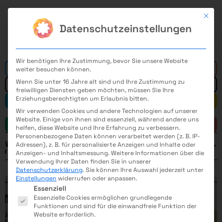
Mit di
Datenschutzeinstellungen
Wir benötigen Ihre Zustimmung, bevor Sie unsere Website
Alle
weiter besuchen können.
Wenn Sie unter 16 Jahre alt sind und Ihre Zustimmung zu
freiwilligen Diensten geben möchten, müssen Sie Ihre
Erziehungsberechtigten um Erlaubnis bitten.
Mathematik
Informatik
Wir verwenden Cookies und andere Technologien auf unserer
Website. Einige von ihnen sind essenziell, während andere uns
Naturwissenschaft
Technik
helfen, diese Website und Ihre Erfahrung zu verbessern.
Personenbezogene Daten können verarbeitet werden (z. B. IP-
Weitere Filter
Adressen), z. B. für personalisierte Anzeigen und Inhalte oder
Anzeigen- und Inhaltsmessung.
Weitere Informationen über die
ELEKTROMASCHINENBAU
MEDIZINTECHNIK
Verwendung Ihrer Daten finden Sie in unserer
Datenschutzerklärung
.
Sie können Ihre Auswahl jederzeit unter
FERTIGUNGSTECHNIK
VERFAHRENSTECHNIK
Einstellungen
widerrufen oder anpassen.
Es folgt eine Liste der Service-Gruppen, für die eine E
Jahr
Essenziell
Essenzielle Cookies ermöglichen grundlegende
Funktionen und sind für die einwandfreie Funktion der
Website erforderlich.