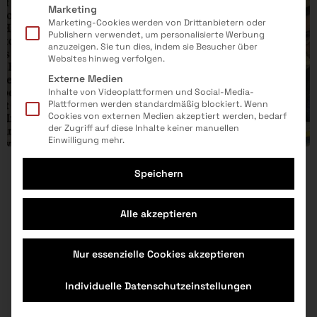
Marketing
Marketing-Cookies werden von Drittanbietern oder
Publishern verwendet, um personalisierte Werbung
anzuzeigen. Sie tun dies, indem sie Besucher über
Websites hinweg verfolgen.
Externe Medien
Inhalte von Videoplattformen und Social-Media-
Plattformen werden standardmäßig blockiert. Wenn
Cookies von externen Medien akzeptiert werden, bedarf
der Zugriff auf diese Inhalte keiner manuellen
Einwilligung mehr.
„Roboter im Nachbarschaftstreff
Speichern
bauen“, Artiekl vom 01.10.25
01.10.2025
|
bbb-MINT-Werkstatt, Katrin Haltermann,
MINTinside, Nachbarschaftstreff Nord
Alle akzeptieren
Hennigsdorf, Roboterset
Nur essenzielle Cookies akzeptieren
Veranstaltungen
Individuelle Datenschutzeinstellungen
MINT-Berufe
Für Anbieter