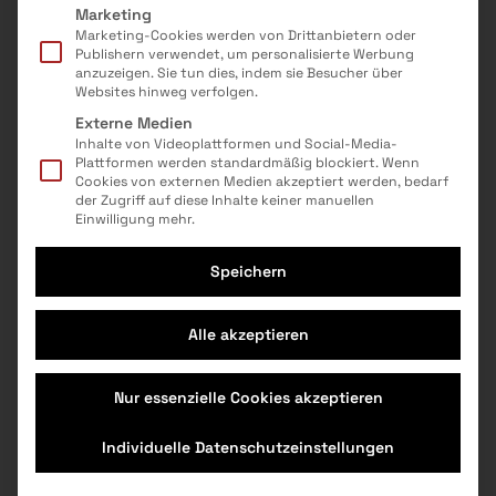
Marketing
Marketing-Cookies werden von Drittanbietern oder
Publishern verwendet, um personalisierte Werbung
anzuzeigen. Sie tun dies, indem sie Besucher über
Nach oben
Websites hinweg verfolgen.
Externe Medien
Presse
Kontakt
Inhalte von Videoplattformen und Social-Media-
Impressum & AGB
Datenschutz
Plattformen werden standardmäßig blockiert. Wenn
Veranstaltungen
Cookie Einstellungen
Cookies von externen Medien akzeptiert werden, bedarf
der Zugriff auf diese Inhalte keiner manuellen
MINT-Berufe
Einwilligung mehr.
Für Anbieter
Speichern
Das Projekt
Auf den Geschmack gekommen? Mehr
Jetzt fördern
hier:
Alle akzeptieren
Instagram
Facebook
Newsletter
Nur essenzielle Cookies akzeptieren
Individuelle Datenschutzeinstellungen