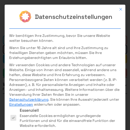
Mit di
Datenschutzeinstellungen
Wir benötigen Ihre Zustimmung, bevor Sie unsere Website
Alle
weiter besuchen können.
Wenn Sie unter 16 Jahre alt sind und Ihre Zustimmung zu
freiwilligen Diensten geben möchten, müssen Sie Ihre
Erziehungsberechtigten um Erlaubnis bitten.
Mathematik
Informatik
Wir verwenden Cookies und andere Technologien auf unserer
Website. Einige von ihnen sind essenziell, während andere uns
Naturwissenschaft
Technik
helfen, diese Website und Ihre Erfahrung zu verbessern.
Personenbezogene Daten können verarbeitet werden (z. B. IP-
Weitere Filter
Adressen), z. B. für personalisierte Anzeigen und Inhalte oder
Anzeigen- und Inhaltsmessung.
Weitere Informationen über die
ELEKTROMASCHINENBAU
MEDIZINTECHNIK
Verwendung Ihrer Daten finden Sie in unserer
Datenschutzerklärung
.
Sie können Ihre Auswahl jederzeit unter
FERTIGUNGSTECHNIK
VERFAHRENSTECHNIK
Einstellungen
widerrufen oder anpassen.
Es folgt eine Liste der Service-Gruppen, für die eine E
Jahr
Essenziell
Essenzielle Cookies ermöglichen grundlegende
Funktionen und sind für die einwandfreie Funktion der
Website erforderlich.