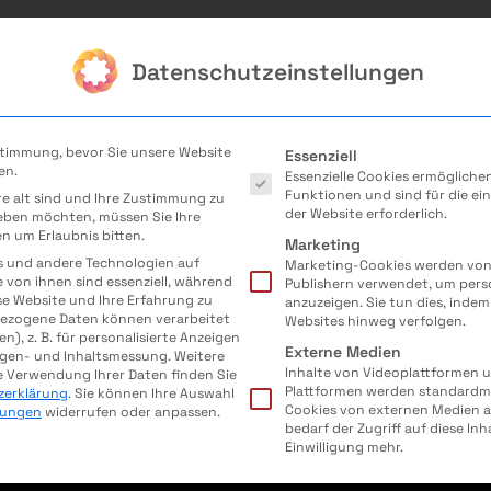
Datenschutzeinstellungen
Veranstaltungen
MINT-Berufe
Es folgt eine Liste der Servi
stimmung, bevor Sie unsere Website
Essenziell
en.
Essenzielle Cookies ermöglich
ormatik
Naturwissenschaft
Funktionen und sind für die ei
re alt sind und Ihre Zustimmung zu
der Website erforderlich.
geben möchten, müssen Sie Ihre
K
FERTIGUNGSTECHNIK
VERFAHRENSTECHNIK
n um Erlaubnis bitten.
Marketing
s und andere Technologien auf
Marketing-Cookies werden von 
e von ihnen sind essenziell, während
Publishern verwendet, um pers
se Website und Ihre Erfahrung zu
anzuzeigen. Sie tun dies, indem
ezogene Daten können verarbeitet
Websites hinweg verfolgen.
en), z. B. für personalisierte Anzeigen
Externe Medien
igen- und Inhaltsmessung.
Weitere
Inhalte von Videoplattformen 
e Verwendung Ihrer Daten finden Sie
Plattformen werden standardmä
zerklärung
.
Sie können Ihre Auswahl
Cookies von externen Medien a
llungen
widerrufen oder anpassen.
bedarf der Zugriff auf diese In
Einwilligung mehr.
Presse
Kontakt
Impressu