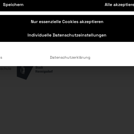
Speichern
Alle akzeptier
chmack gekommen? Mehr hier:
Instagram
Facebo
Nur essenzielle Cookies akzeptieren
Individuelle Datenschutzeinstellungen
ls
Datenschutzerklärung