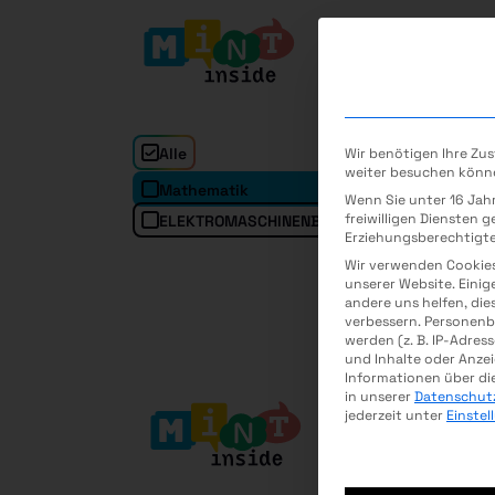
Alle
Wir benötigen Ihre Zu
weiter besuchen könn
Mathematik
Inf
Wenn Sie unter 16 Jah
freiwilligen Diensten 
ELEKTROMASCHINENBAU
MEDIZINTECHNI
Erziehungsberechtigte
Wir verwenden Cookie
unserer Website. Einig
andere uns helfen, die
verbessern.
Personenb
werden (z. B. IP-Adress
und Inhalte oder Anze
Informationen über di
in unserer
Datenschut
jederzeit unter
Einste