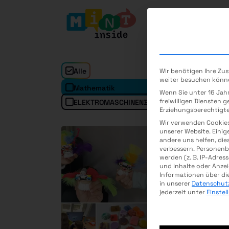
Alle
Wir benötigen Ihre Zu
weiter besuchen könn
Mathematik
Inf
Wenn Sie unter 16 Jah
freiwilligen Diensten 
ELEKTROMASCHINENBAU
MEDIZINTECHNI
Erziehungsberechtigte
Wir verwenden Cookie
unserer Website. Einig
andere uns helfen, die
verbessern.
Personenb
werden (z. B. IP-Adress
und Inhalte oder Anze
Informationen über di
in unserer
Datenschut
jederzeit unter
Einste