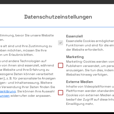
Datenschutzeinstellungen
Veranstaltungen
MINT-Berufe
Es folgt eine Liste der Servi
stimmung, bevor Sie unsere Website
Essenziell
en.
Essenzielle Cookies ermöglich
ormatik
Naturwissenschaft
Funktionen und sind für die ei
re alt sind und Ihre Zustimmung zu
der Website erforderlich.
geben möchten, müssen Sie Ihre
K
FERTIGUNGSTECHNIK
VERFAHRENSTECHNIK
n um Erlaubnis bitten.
Marketing
s und andere Technologien auf
Marketing-Cookies werden von 
e von ihnen sind essenziell, während
Publishern verwendet, um pers
se Website und Ihre Erfahrung zu
anzuzeigen. Sie tun dies, indem
ezogene Daten können verarbeitet
Websites hinweg verfolgen.
en), z. B. für personalisierte Anzeigen
Externe Medien
igen- und Inhaltsmessung.
Weitere
Inhalte von Videoplattformen 
e Verwendung Ihrer Daten finden Sie
Plattformen werden standardmä
zerklärung
.
Sie können Ihre Auswahl
Cookies von externen Medien a
llungen
widerrufen oder anpassen.
bedarf der Zugriff auf diese In
Einwilligung mehr.