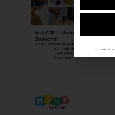
bbb MINT-Werkstatt feiert 1.00
Besuche!
29.09.2024
|
1000 Besuche, bbb-MINT-
Werkstatt, Hennigsdorf,
Cookie-Detai
KreativWerkR6, MINT-Bildung,
MINTinside